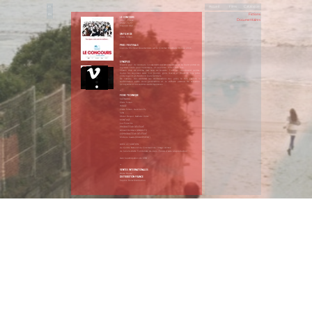
Accueil
Films
Catalogue
FR
Fictions
EN
LE CONCOURS
Documentaires
2017 - France
2h02 - 1,77
Visa 140 082
UN FILM DE
Claire Simon
PRIX / FESTIVALS
Lion du Meilleur Documentaire sur le Cinéma / Mostra de Venise 2016
…
SYNOPSIS
C'est le jour du concours. Les aspirants cinéastes franchissent le lourd portail de
la grande école pour la première, et peut-être, la dernière fois.
Chacun rêve de cinéma, mais aussi de réussite. Tous les espoirs sont permis,
toutes les angoisses aussi. Les jeunes gens rêvent et doutent. Les jurés
s'interrogent et cherchent leurs héritiers.
De l'arrivée des candidats aux délibérations des jurés, le film explore la
confrontation entre deux générations et le difficile parcours de sélection
qu'organisent nos sociétés contemporaines.
…
FICHE TECHNIQUE
SCÉNARIO
Claire Simon
IMAGE
Claire Simon, Aurélien Py
SON
Olivier Hespel, Nathalie Vidal
MONTAGE
Luc Forveille
PRODUCTEUR DÉLÉGUÉ
Arnaud Dommerc (ANDOLFI)
COPRODUCTEUR DÉLÉGUÉ
Michèle Casalta (MOUVEMENT)
AVEC LE SOUTIEN
du Centre National du Cinéma et de l'Image animée
de la Collectivité Territoriale de Cors - Fonds d’aide à la production
Avec la participation de CINE +
…
VENTES INTERNATIONALES
Wide House
DISTRIBUTION FRANCE
Sophie Dulac Distribution
© andolfi 2019